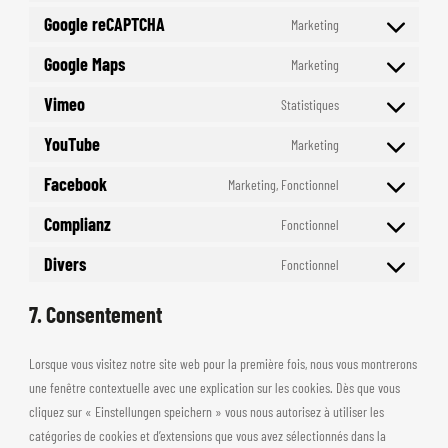
service
analytics
to
Google reCAPTCHA
Marketing
wpml
Consent
service
to
Google Maps
Marketing
google-
Consent
service
fonts
to
Vimeo
Statistiques
google-
Consent
service
recaptcha
to
YouTube
Marketing
google-
Consent
service
maps
to
Facebook
Marketing, Fonctionnel
vimeo
Consent
service
to
Complianz
Fonctionnel
youtube
Consent
service
to
Divers
Fonctionnel
facebook
Consent
service
to
complianz
7. Consentement
service
divers
Lorsque vous visitez notre site web pour la première fois, nous vous montrerons
une fenêtre contextuelle avec une explication sur les cookies. Dès que vous
cliquez sur « Einstellungen speichern » vous nous autorisez à utiliser les
catégories de cookies et d’extensions que vous avez sélectionnés dans la