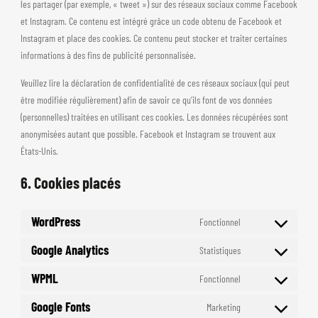
les partager (par exemple, « tweet ») sur des réseaux sociaux comme Facebook
et Instagram. Ce contenu est intégré grâce un code obtenu de Facebook et
Instagram et place des cookies. Ce contenu peut stocker et traiter certaines
informations à des fins de publicité personnalisée.
Veuillez lire la déclaration de confidentialité de ces réseaux sociaux (qui peut
être modifiée régulièrement) afin de savoir ce qu’ils font de vos données
(personnelles) traitées en utilisant ces cookies. Les données récupérées sont
anonymisées autant que possible. Facebook et Instagram se trouvent aux
États-Unis.
6. Cookies placés
WordPress
Fonctionnel
Consent
to
Google Analytics
Statistiques
Consent
service
to
WPML
Fonctionnel
wordpress
Consent
service
to
Google Fonts
Marketing
google-
Consent